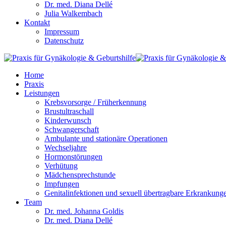
Dr. med. Diana Dellé
Julia Walkembach
Kontakt
Impressum
Datenschutz
Home
Praxis
Leistungen
Krebsvorsorge / Früherkennung
Brustultraschall
Kinderwunsch
Schwangerschaft
Ambulante und stationäre Operationen
Wechseljahre
Hormonstörungen
Verhütung
Mädchensprechstunde
Impfungen
Genitalinfektionen und sexuell übertragbare Erkrankung
Team
Dr. med. Johanna Goldis
Dr. med. Diana Dellé