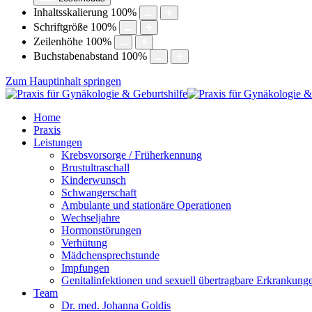
Inhaltsskalierung
100
%
Schriftgröße
100
%
Zeilenhöhe
100
%
Buchstabenabstand
100
%
Zum Hauptinhalt springen
Home
Praxis
Leistungen
Krebsvorsorge / Früherkennung
Brustultraschall
Kinderwunsch
Schwangerschaft
Ambulante und stationäre Operationen
Wechseljahre
Hormonstörungen
Verhütung
Mädchensprechstunde
Impfungen
Genitalinfektionen und sexuell übertragbare Erkrankung
Team
Dr. med. Johanna Goldis