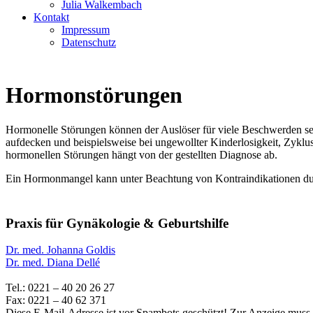
Julia Walkembach
Kontakt
Impressum
Datenschutz
Hormonstörungen
Hormonelle Störungen können der Auslöser für viele Beschwerden sei
aufdecken und beispielsweise bei ungewollter Kinderlosigkeit, Zyk
hormonellen Störungen hängt von der gestellten Diagnose ab.
Ein Hormonmangel kann unter Beachtung von Kontraindikationen durch
Praxis für Gynäkologie & Geburtshilfe
Dr. med. Johanna Goldis
Dr. med. Diana Dellé
Tel.: 0221 – 40 20 26 27
Fax: 0221 – 40 62 371
Diese E-Mail-Adresse ist vor Spambots geschützt! Zur Anzeige muss J