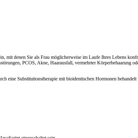
n, mit denen Sie als Frau möglicherweise im Laufe Ihres Lebens konf
lusstörungen, PCOS, Akne, Haarausfall, vermehrter Körperbehaarung o
 eine Substitutionstherapie mit bioidentischen Hormonen behandelt w
avaScript eingeschaltet sein.